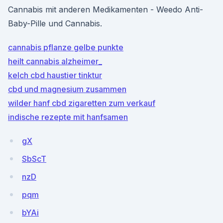
Cannabis mit anderen Medikamenten - Weedo Anti-
Baby-Pille und Cannabis.
cannabis pflanze gelbe punkte
heilt cannabis alzheimer_
kelch cbd haustier tinktur
cbd und magnesium zusammen
wilder hanf cbd zigaretten zum verkauf
indische rezepte mit hanfsamen
gX
SbScT
nzD
pqm
bYAi