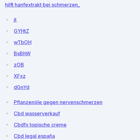
hilft hanfextrakt bei schmerzen_
jt
GYHtZ
wTbOH
BsBhW
zOB
XFxz
dGnYd
Pflanzenöle gegen nervenschmerzen
Cbd wasserverkauf
Cbdfx topische creme
Cbd legal españa