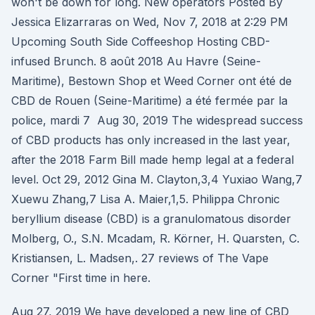
won't be down for long. New operators Posted By
Jessica Elizarraras on Wed, Nov 7, 2018 at 2:29 PM
Upcoming South Side Coffeeshop Hosting CBD-
infused Brunch. 8 août 2018 Au Havre (Seine-
Maritime), Bestown Shop et Weed Corner ont été de
CBD de Rouen (Seine-Maritime) a été fermée par la
police, mardi 7 Aug 30, 2019 The widespread success
of CBD products has only increased in the last year,
after the 2018 Farm Bill made hemp legal at a federal
level. Oct 29, 2012 Gina M. Clayton,3,4 Yuxiao Wang,7
Xuewu Zhang,7 Lisa A. Maier,1,5. Philippa Chronic
beryllium disease (CBD) is a granulomatous disorder
Molberg, O., S.N. Mcadam, R. Körner, H. Quarsten, C.
Kristiansen, L. Madsen,. 27 reviews of The Vape
Corner "First time in here.
Aug 27, 2019 We have developed a new line of CBD